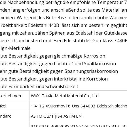
 die Nachbehandlung beträgt die empfohlene Temperatur 73
nden lang erfolgen und anschließend sollte das Material l
meiden. Während des Betriebs sollten ähnlich hohe Wärmee
rbeitbarkeit: Edelstahl 440B lässt sich am besten im gegl
ang mit zähen, zähen Spänen aus Edelstahl der Güteklass
nen sich am besten für diesen Edelstahl der Güteklasse 440B
ign-Merkmale
ute Beständigkeit gegen gleichmäßige Korrosion
ute Beständigkeit gegen Lochfraß und Spaltkorrosion
ehr gute Beständigkeit gegen Spannungsrisskorrosion
ute Beständigkeit gegen interkristalline Korrosion
ute Formbarkeit und Schweißbarkeit
ternehmen
WuXi TaiXie Metal Material Co., Ltd
ikel
1.4112 X90crmov18 Uns S44003 Edelstahlblechp
andard
ASTM GB/T JIS4 ASTM EN.
310S,310,309,309S,316,316L,316Ti,317,317L,3