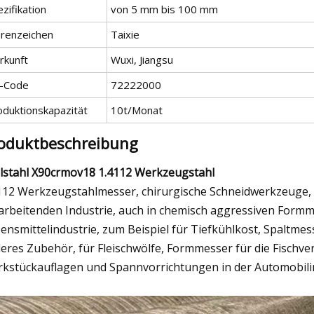
zifikation
von 5 mm bis 100 mm
renzeichen
Taixie
rkunft
Wuxi, Jiangsu
-Code
72222000
oduktionskapazität
10t/Monat
oduktbeschreibung
lstahl X90crmov18 1.4112 Werkzeugstahl
112 Werkzeugstahlmesser, chirurgische Schneidwerkzeuge, 
arbeitenden Industrie, auch in chemisch aggressiven Formm
ensmittelindustrie, zum Beispiel für Tiefkühlkost, Spaltmes
eres Zubehör, für Fleischwölfe, Formmesser für die Fischv
kstückauflagen und Spannvorrichtungen in der Automobilin