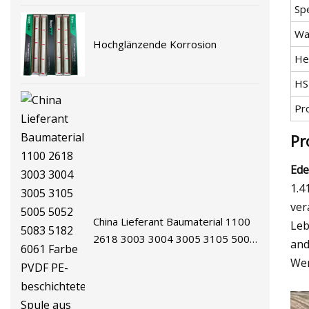
Spe
Wa
Hochglänzende Korrosion
He
HS
Pr
Pr
Ede
1.4
ver
China Lieferant Baumaterial 1100
Leb
2618 3003 3004 3005 3105 5005
and
5052 5083 5182 6061 Farbe
Wer
PVDF PE-beschichtete Spule aus
Aluminiumlegierung für
Küchenutensilien