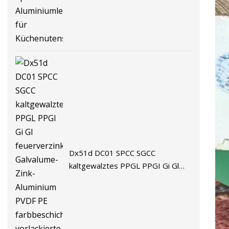
Dx51d DC01 SPCC SGCC
kaltgewalztes PPGL PPGI Gi Gl
feuerverzinktes Galvalume-Zink-
Aluminium PVDF PE
farbbeschichtete vorlackierte
Metalldach-Stahlblechspule