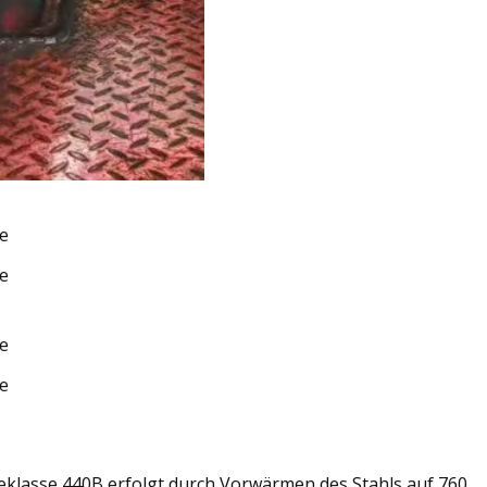
asse 440B erfolgt durch Vorwärmen des Stahls auf 760