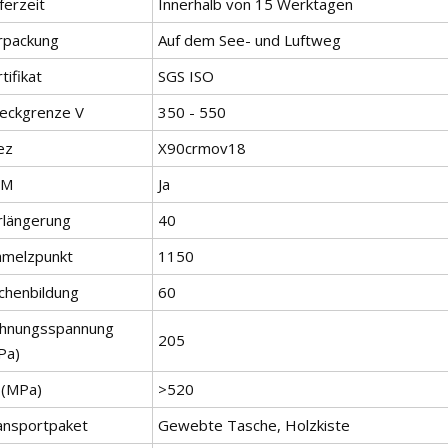
ferzeit
Innerhalb von 15 Werktagen
rpackung
Auf dem See- und Luftweg
tifikat
SGS ISO
reckgrenze V
350 - 550
ez
X90crmov18
EM
Ja
rlängerung
40
hmelzpunkt
1150
ächenbildung
60
hnungsspannung
205
Pa)
 (MPa)
>520
ansportpaket
Gewebte Tasche, Holzkiste