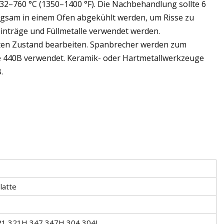
2–760 °C (1350–1400 °F). Die Nachbehandlung sollte 6
angsam in einem Ofen abgekühlt werden, um Risse zu
inträge und Füllmetalle verwendet werden.
ühten Zustand bearbeiten. Spanbrecher werden zum
e 440B verwendet. Keramik- oder Hartmetallwerkzeuge
.
latte
21,321H,347,347H,304,304L,