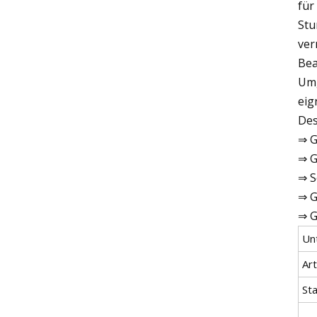
für
Stu
ver
Bea
Umg
eig
Des
⇒ G
⇒ G
⇒ S
⇒ G
⇒ G
Un
Art
St