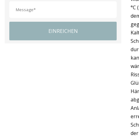
°C 
dem
geg
EINREICHEN
Kal
Sch
dur
kan
wär
Ris
Glü
Här
abg
Anl
err
Sch
der