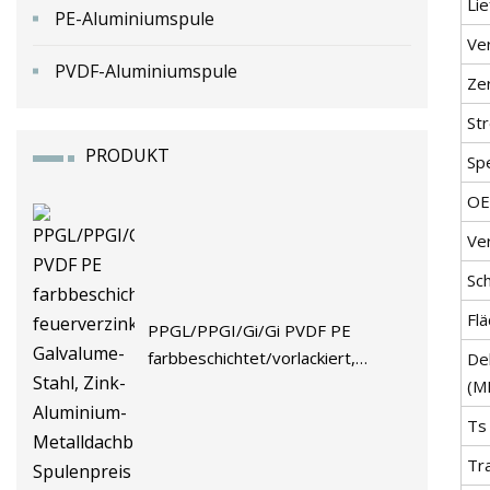
Lie
PE-Aluminiumspule
Ve
PVDF-Aluminiumspule
Zer
St
PRODUKT
Sp
O
Ve
Sc
Fl
PPGL/PPGI/Gi/Gi PVDF PE
farbbeschichtet/vorlackiert,
De
feuerverzinkter Galvalume-Stahl,
(M
Zink-Aluminium-Metalldachblech,
Ts
Spulenpreis
Tr